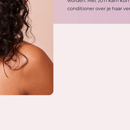
worden. Met zo'n kam kun 
conditioner over je haar v