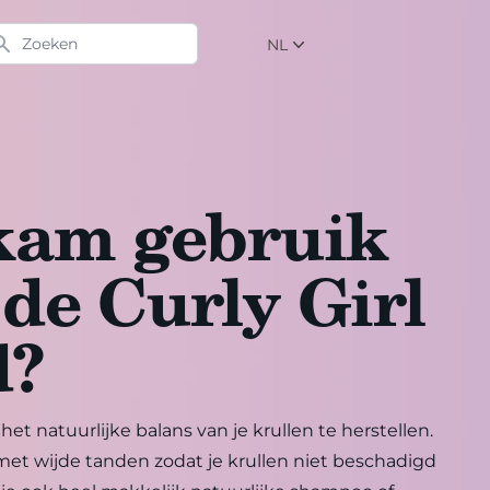
eken
NL
NL
EN
DE
kam gebruik
 de Curly Girl
d?
het natuurlijke balans van je krullen te herstellen.
t wijde tanden zodat je krullen niet beschadigd