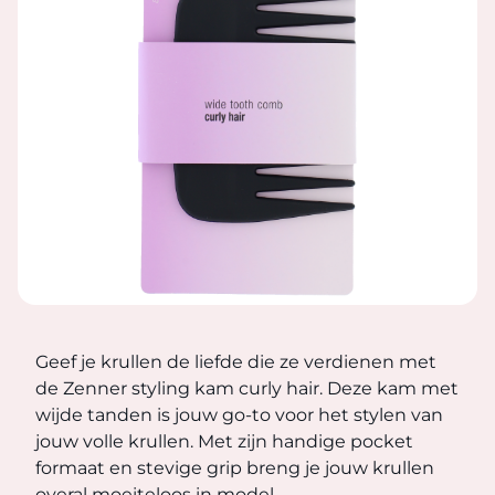
STYLING KAM CURLY HAIR
Geef je krullen de liefde die ze verdienen met de Zenner 
Geef je krullen de liefde die ze verdienen met
de Zenner styling kam curly hair. Deze kam met
wijde tanden is jouw go-to voor het stylen van
jouw volle krullen. Met zijn handige pocket
formaat en stevige grip breng je jouw krullen
overal moeiteloos in model.