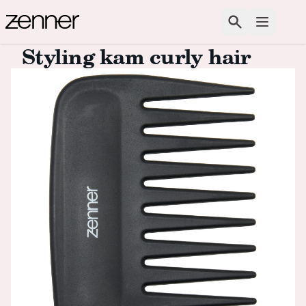
Spring naar de inhoud
Zoeken
Open m
Styling kam curly hair