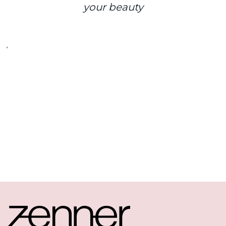
your beauty
Footer