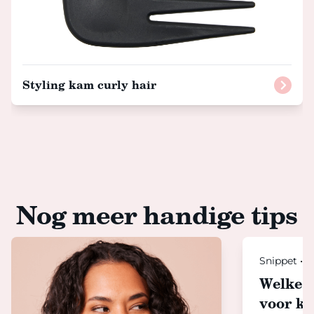
Styling kam curly hair
Nog meer handige tips
Snippet
•
H
Welke h
voor kr