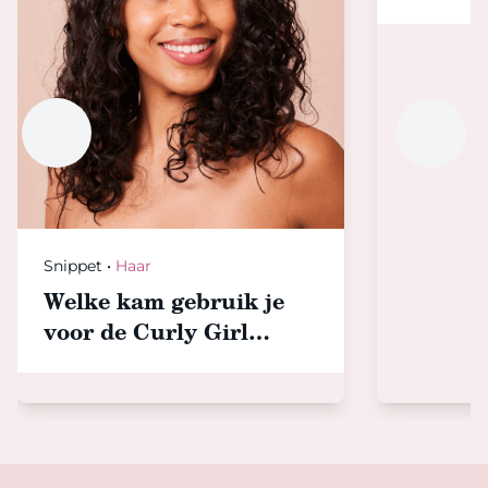
Snippet
•
Haar
Welke kam gebruik je
voor de Curly Girl
Method?
Footer