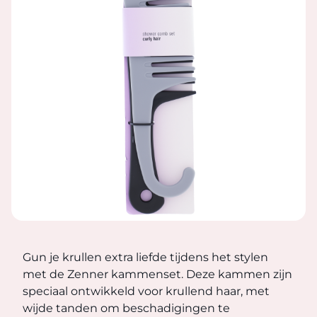
KAMMEN DOUCHESET 2-DELIG
Gun je krullen extra liefde tijdens het stylen met de Z
Gun je krullen extra liefde tijdens het stylen
met de Zenner kammenset. Deze kammen zijn
speciaal ontwikkeld voor krullend haar, met
wijde tanden om beschadigingen te