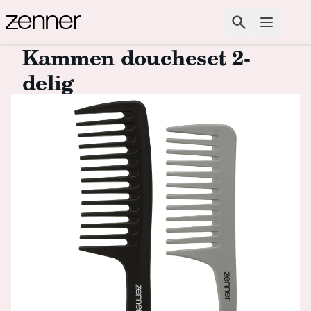
Spring naar de inhoud
Zoeken
Open m
Kammen doucheset 2-
delig