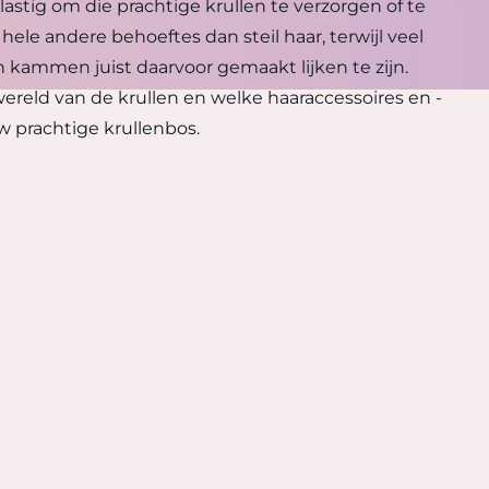
 lastig om die prachtige krullen te verzorgen of te
 hele andere behoeftes dan steil haar, terwijl veel
n kammen juist daarvoor gemaakt lijken te zijn.
reld van de krullen en welke haaraccessoires en -
uw prachtige krullenbos.