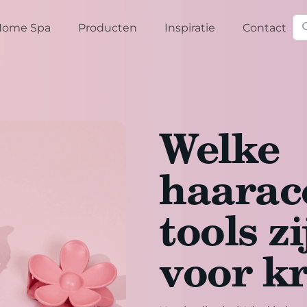
Zo
Home Spa
Producten
Inspiratie
Contact
Welke
haaracc
tools z
voor k