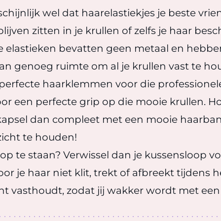
chijnlijk wel dat haarelastiekjes je beste vrie
lijven zitten in je krullen of zelfs je haar bes
 elastieken bevatten geen metaal en hebben v
n genoeg ruimte om al je krullen vast te ho
k perfecte haarklemmen voor die professione
or een perfecte grip op die mooie krullen. Hou
 kapsel dan compleet met een mooie haarba
zicht te houden!
op te staan? Verwissel dan je kussensloop voor
 je haar niet klit, trekt of afbreekt tijdens 
cht vasthoudt, zodat jij wakker wordt met een 