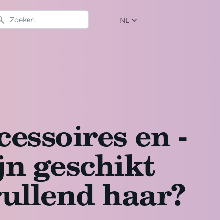
eken
NL
NL
EN
DE
essoires en -
ijn geschikt
rullend haar?