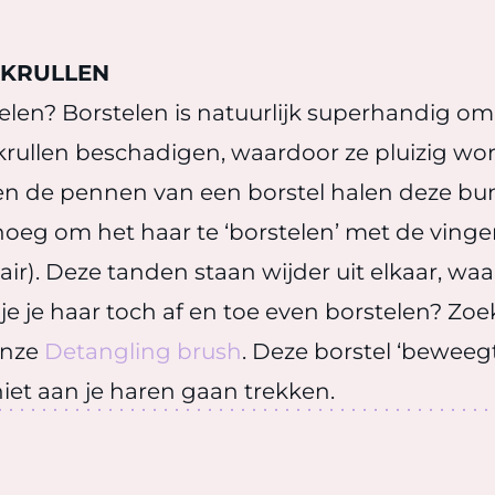
 KRULLEN
telen? Borstelen is natuurlijk superhandig om 
 krullen beschadigen, waardoor ze pluizig word
 en de pennen van een borstel halen deze bund
noeg om het haar te ‘borstelen’ met de ving
air). Deze tanden staan wijder uit elkaar, waa
je je haar toch af en toe even borstelen? Zoe
onze
Detangling brush
. Deze borstel ‘beweegt
et aan je haren gaan trekken.