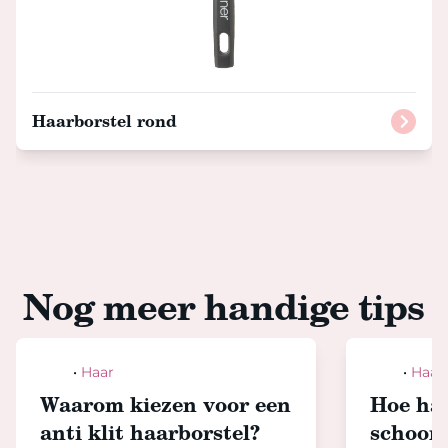
Haarborstel rond
Nog meer handige tips
Hair
•
Haar
Hair
•
Haar
Waarom kiezen voor een
Hoe haa
anti klit haarborstel?
schoon