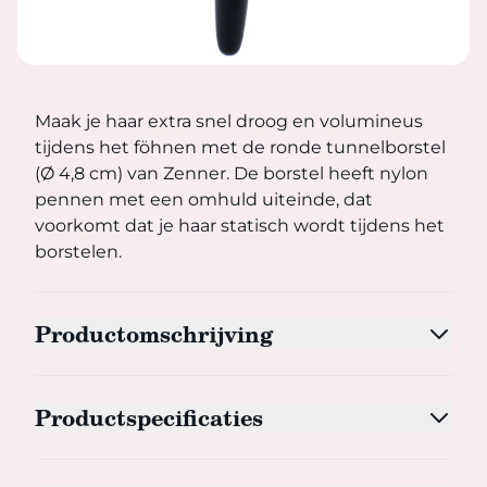
Maak je haar extra snel droog en volumineus tijdens het 
Maak je haar extra snel droog en volumineus
tijdens het föhnen met de ronde tunnelborstel
(Ø 4,8 cm) van Zenner. De borstel heeft nylon
pennen met een omhuld uiteinde, dat
voorkomt dat je haar statisch wordt tijdens het
borstelen.
Productomschrijving
Productspecificaties