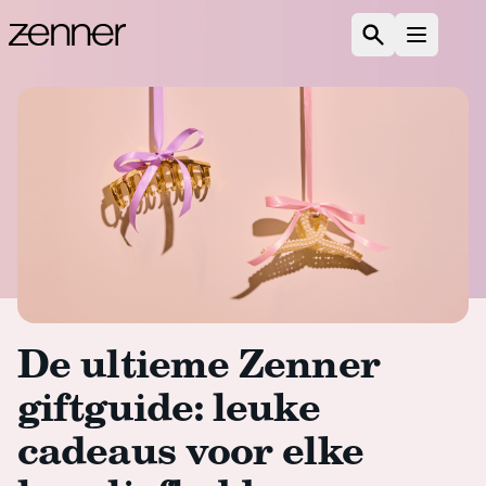
Spring naar de inhoud
Zoeken
Open m
De ultieme Zenner
giftguide: leuke
cadeaus voor elke