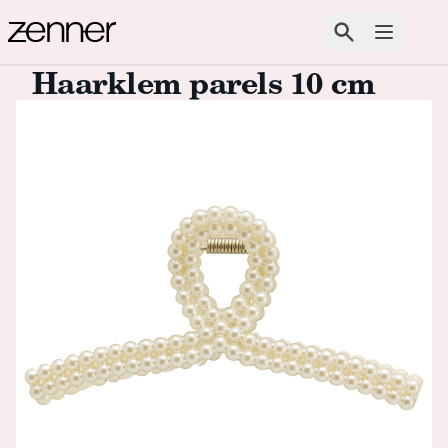
Spring naar de inhoud
Zoeken
Open m
Haarklem parels 10 cm