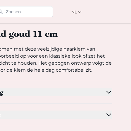
eken
NL
NL
EN
d goud 11 cm
DE
n met deze veelzijdige haarklem van Zenner. Steek je haar bij
romen met deze veelzijdige haarklem van
oorbeeld op voor een klassieke look of zet het
ezicht te houden. Het gebogen ontwerp volgt de
or de klem de hele dag comfortabel zit.
g
s