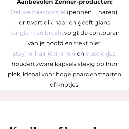
Aanbevolen Zenner-producten:
Deluxe haarborstel
(pennen + haren):
ontwart dik haar en geeft glans
Tangle Free brush
: volgt de contouren
van je hoofd en trekt niet.
Stay-in-hair klemmen
en
elastiekjes
:
houden zware kapsels stevig op hun
plek, ideaal voor hoge paardenstaarten
of knotjes.