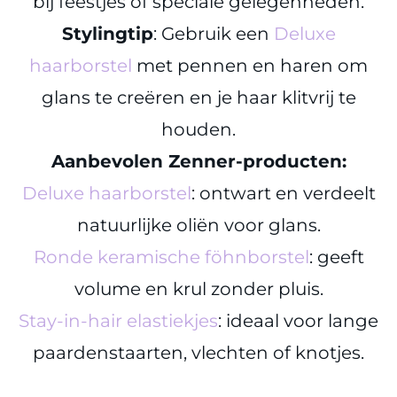
bij feestjes of speciale gelegenheden.
Stylingtip
: Gebruik een
Deluxe
haarborstel
met pennen en haren om
glans te creëren en je haar klitvrij te
houden.
Aanbevolen Zenner-producten:
Deluxe haarborstel
: ontwart en verdeelt
natuurlijke oliën voor glans.
Ronde keramische föhnborstel
: geeft
volume en krul zonder pluis.
Stay-in-hair elastiekjes
: ideaal voor lange
paardenstaarten, vlechten of knotjes.