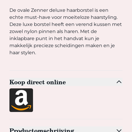
De ovale Zenner deluxe haarborstel is een echte must-ha
De ovale Zenner deluxe haarborstel is een
echte must-have voor moeiteloze haarstyling.
Deze luxe borstel heeft een verend kussen met
zowel nylon pinnen als haren. Met de
inklapbare punt in het handvat kun je
makkelijk precieze scheidingen maken en je
haar stylen.
Koop direct online
Productomschrijving