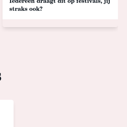
Iedereen draagt dit op festivals, jij
straks ook?
s