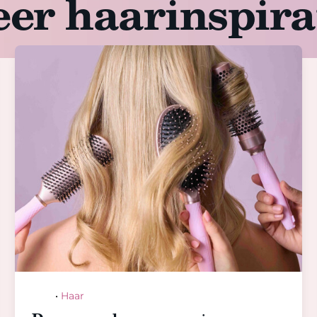
er haarinspira
Hair
•
Haar