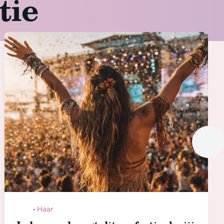
tie
Hair
•
Haar