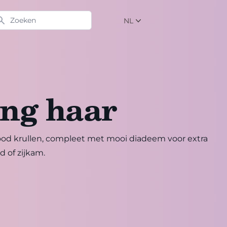
eken
NL
NL
EN
DE
ang haar
lywood krullen, compleet met mooi diadeem voor extra
 of zijkam.