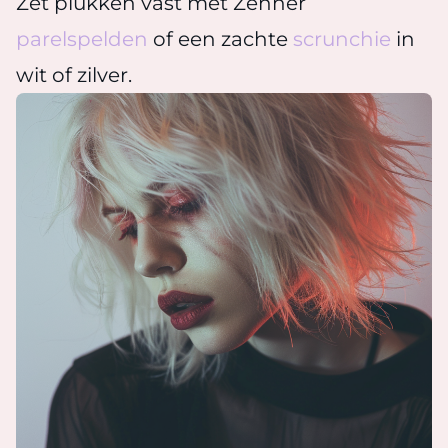
Zet plukken vast met Zenner
parelspelden
of een zachte
scrunchie
in
wit of zilver.