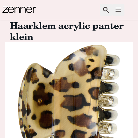
Spring naar de inhoud
Zoeken
Open m
Haarklem acrylic panter
klein