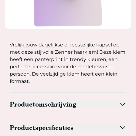
Vrolijk jouw dagelijkse of feestelijke kapsel op met deze
Vrolijk jouw dagelijkse of feestelijke kapsel op
met deze stijlvolle Zenner haarklem! Deze klem
heeft een panterprint in trendy kleuren, een
perfecte accessoire voor de modebewuste
persoon. De veelzijdige klem heeft een klein
formaat.
Productomschrijving
Productspecificaties