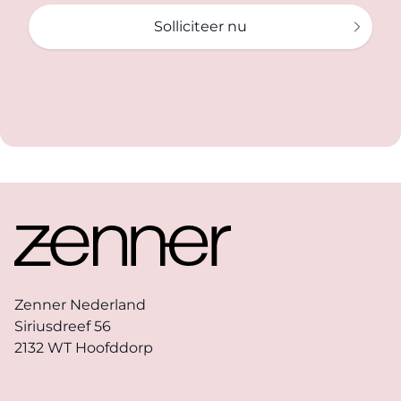
Solliciteer nu
Footer
Zenner Nederland
Siriusdreef 56
2132 WT Hoofddorp