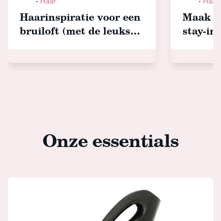
Hair
•
Haar
Hair
•
Haar
Haarinspiratie voor een
Maak k
bruiloft (met de leukste
stay-in-
haaraccessoires!)
Onze essentials