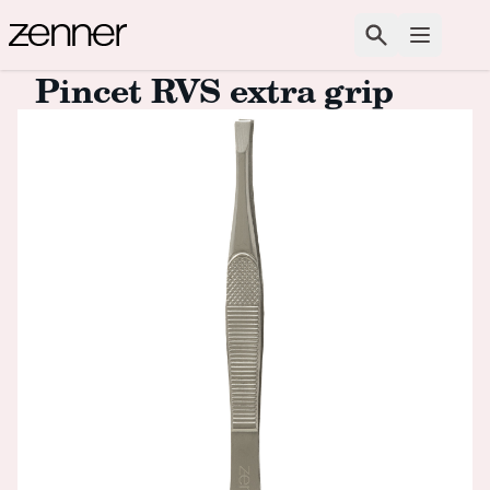
Spring naar de inhoud
Zoeken
Open m
Pincet RVS extra grip