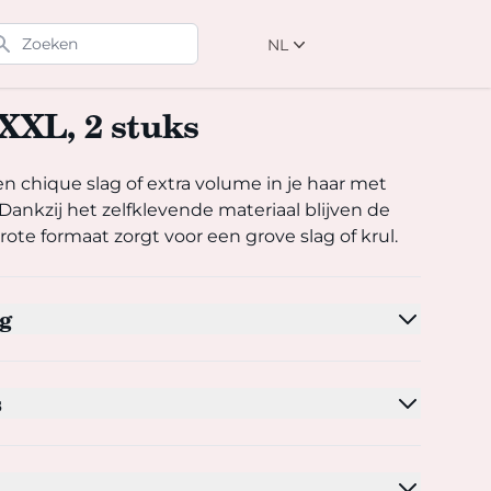
eken
NL
NL
EN
XXL, 2 stuks
DE
 chique slag of extra volume in je haar met deze Zenner haarkr
en chique slag of extra volume in je haar met
Dankzij het zelfklevende materiaal blijven de
grote formaat zorgt voor een grove slag of krul.
g
s