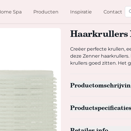
Zo
Home Spa
Producten
Inspiratie
Contact
Haarkrullers 
Creëer perfecte krullen, een
Creëer perfecte krullen, e
deze Zenner haarkrullers. 
krullers goed zitten. Het 
Productomschrijvin
Productspecificatie
Retailer info