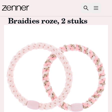
Spring naar de inhoud
Zoeken
Open m
Braidies roze, 2 stuks