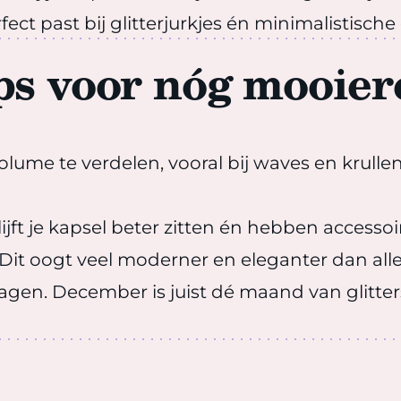
ct past bij glitterjurkjes én minimalistische 
ips voor nóg mooier
lume te verdelen, vooral bij waves en krullen.
ijft je kapsel beter zitten én hebben accesso
Dit oogt veel moderner en eleganter dan alle
gen. December is juist dé maand van glitters,