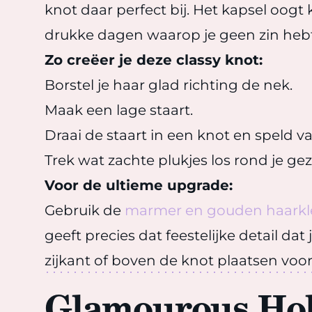
knot daar perfect bij. Het kapsel oogt 
drukke dagen waarop je geen zin hebt i
Zo creëer je deze classy knot:
Borstel je haar glad richting de nek.
Maak een lage staart.
Draai de staart in een knot en speld va
Trek wat zachte plukjes los rond je ge
Voor de ultieme upgrade:
Gebruik de
marmer en gouden haark
geeft precies dat feestelijke detail d
zijkant of boven de knot plaatsen voo
Glamourous Hol