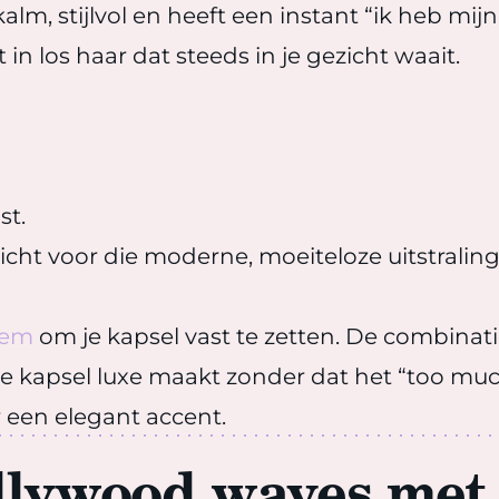
kalm, stijlvol en heeft een instant “ik heb mij
n los haar dat steeds in je gezicht waait.
st.
zicht voor die moderne, moeiteloze uitstraling
lem
om je kapsel vast te zetten. De combina
at je kapsel luxe maakt zonder dat het “too m
r een elegant accent.
lywood waves met 