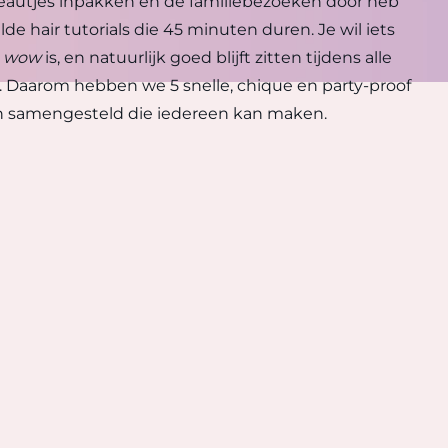
adeautjes inpakken en de familiebezoeken door heb
lde hair tutorials die 45 minuten duren. Je wil iets
h
wow
is, en natuurlijk goed blijft zitten tijdens alle
. Daarom hebben we 5 snelle, chique en party-proof
n samengesteld die iedereen kan maken.