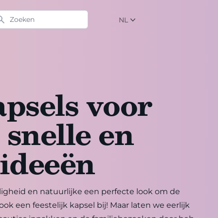
eken
NL
NL
EN
DE
apsels voor
5 snelle en
 ideeën
ligheid en natuurlijke een perfecte look om de
ok een feestelijk kapsel bij! Maar laten we eerlijk