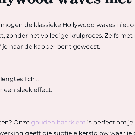
n mogen de klassieke Hollywood waves niet 
t, zonder het volledige krulproces. Zelfs met
of je naar de kapper bent geweest.
lengtes licht.
 een sleek effect.
etten? Onze
gouden haarklem
is perfect om je
werking geeft die subtiele kerstglow waar je 