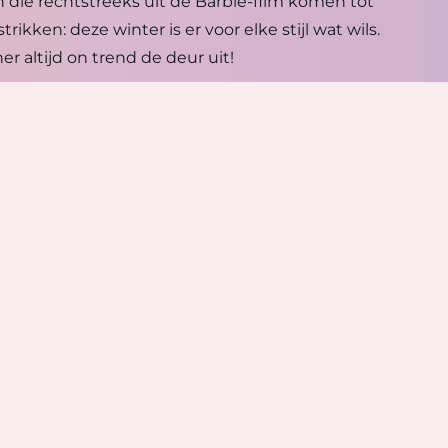
n die rechtstreeks uit de Barbie-film komen tot
ikken: deze winter is er voor elke stijl wat wils.
er altijd on trend de deur uit!