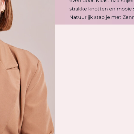
even door. Naast haarstijle
strakke knotten en mooie str
Natuurlijk stap je met Zenn