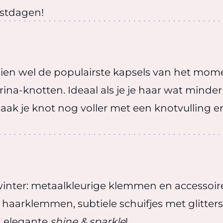
estdagen!
chien wel de populairste kapsels van het mom
ina-knotten. Ideaal als je je haar wat minder
 Maak je knot nog voller met een knotvullin
nter: metaalkleurige klemmen en accessoires 
aarklemmen, subtiele schuifjes met glitterst
n elegante
shine & sparkle
!