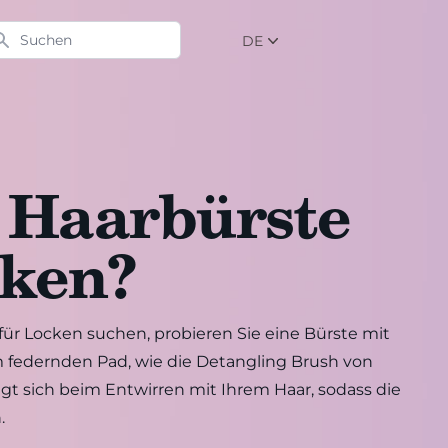
chen
DE
NL
EN
DE
 Haarbürste
cken?
ür Locken suchen, probieren Sie eine Bürste mit
m federnden Pad, wie die Detangling Brush von
gt sich beim Entwirren mit Ihrem Haar, sodass die
.