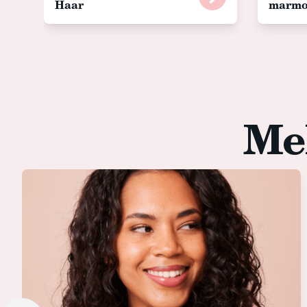
Haar
marmor
Me