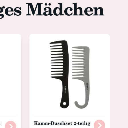
iges Mädchen
s
Kamm-Duschset 2-teilig