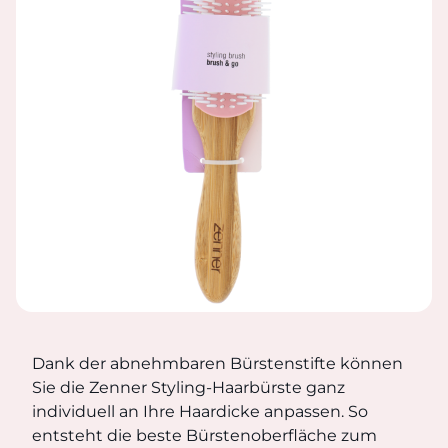
STYLING-HAARBÜRSTE AUS B
Dank der abnehmbaren Bürstenstifte können Sie die Zenn
Dank der abnehmbaren Bürstenstifte können
Sie die Zenner Styling-Haarbürste ganz
individuell an Ihre Haardicke anpassen. So
entsteht die beste Bürstenoberfläche zum