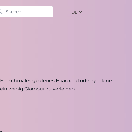
chen
DE
NL
EN
DE
ts. Ein schmales goldenes Haarband oder goldene
 ein wenig Glamour zu verleihen.