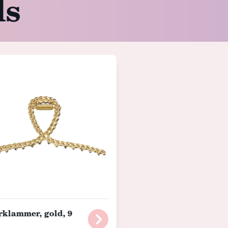
ls
klammer, gold, 9