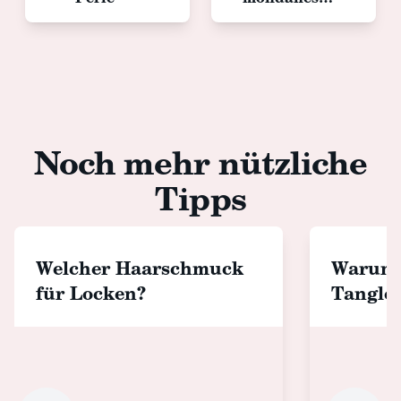
Design, groß,
schwarz
Noch mehr nützliche
Tipps
Welcher Haarschmuck
Warum 
für Locken?
Tangle
wählen