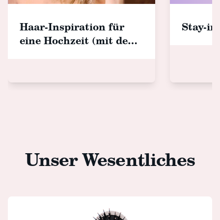
Haar-Inspiration für
Stay-in
eine Hochzeit (mit den
schönsten Haar-
Accessoires!)
Unser Wesentliches