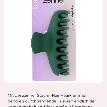
STAY-IN-HAIR-HAARKLAMMER, 
Mit der Zenner Stay-in-Hair Haarklammer gehören durchh
Mit der Zenner Stay-in-Hair Haarklammer
gehören durchhängende Frisuren endlich der
Vergangenheit an. Diese große, 9,5 cm lange