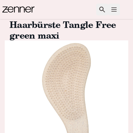
Zum Inhalt springen
Suchen
Menü ö
Haarbürste Tangle Free
green maxi