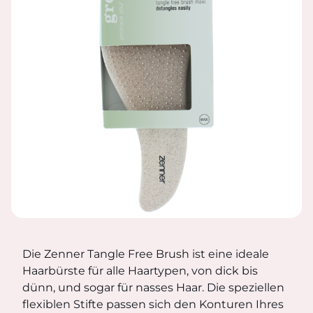
HAARBÜRSTE TANGLE FREE GR
Die Zenner Tangle Free Brush ist eine ideale Haarbürste
Die Zenner Tangle Free Brush ist eine ideale
Haarbürste für alle Haartypen, von dick bis
dünn, und sogar für nasses Haar. Die speziellen
flexiblen Stifte passen sich den Konturen Ihres