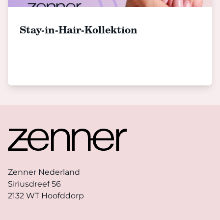
Stay-in-Hair-Kollektion
Footer
Zenner Nederland
Siriusdreef 56
2132 WT Hoofddorp